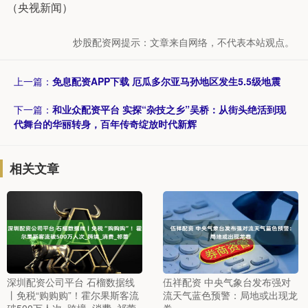
（央视新闻）
炒股配资网提示：文章来自网络，不代表本站观点。
上一篇：
免息配资APP下载 厄瓜多尔亚马孙地区发生5.5级地震
下一篇：
和业众配资平台 实探“杂技之乡”吴桥：从街头绝活到现
代舞台的华丽转身，百年传奇绽放时代新辉
相关文章
深圳配资公司平台 石榴数据线
伍祥配资 中央气象台发布强对
丨免税“购购购”！霍尔果斯客流
流天气蓝色预警：局地或出现龙