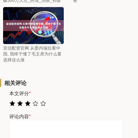
破500万人次_跨境_消费_祁蕾
卷
宜信配资官网 从委内瑞拉看中
国, 我终于懂了毛主席为什么要
选择这么做
相关评论
本文评分
*
评论内容
*