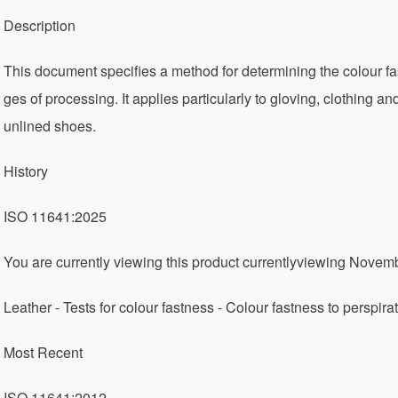
Description
This document specifies a method for determining the colour fastn
ges of processing. It applies particularly to gloving, clothing and
unlined shoes.
History
ISO 11641:2025
You are currently viewing this product currentlyviewing Nove
Leather - Tests for colour fastness - Colour fastness to perspira
Most Recent
ISO 11641:2012