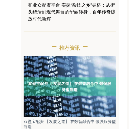
和业众配资平台 实探“杂技之乡”吴桥：从街
头绝活到现代舞台的华丽转身，百年传奇绽
放时代新辉
推荐资讯
双盈宝配资 【发展之道】 在数智融合中 做强服务型
制造