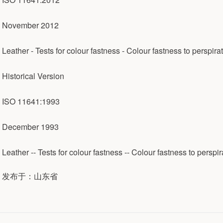
November 2012
Leather - Tests for colour fastness - Colour fastness to perspira
Historical Version
ISO 11641:1993
December 1993
Leather -- Tests for colour fastness -- Colour fastness to perspir
发布于：山东省