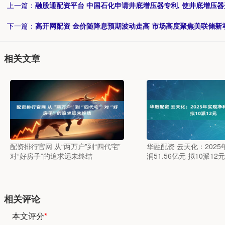
上一篇：
融股通配资平台 中国石化申请井底增压器专利, 使井底增压
下一篇：
高开网配资 金价随降息预期波动走高 市场高度聚焦美联储新
相关文章
配资排行官网 从“两万户”到“四代宅”
华融配资 云天化：202
对“好房子”的追求远未终结
润51.56亿元 拟10派12元
相关评论
本文评分
*