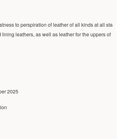
ess to perspiration of leather of all kinds at all sta
 lining leathers, as well as leather for the uppers of
mber 2025
tion