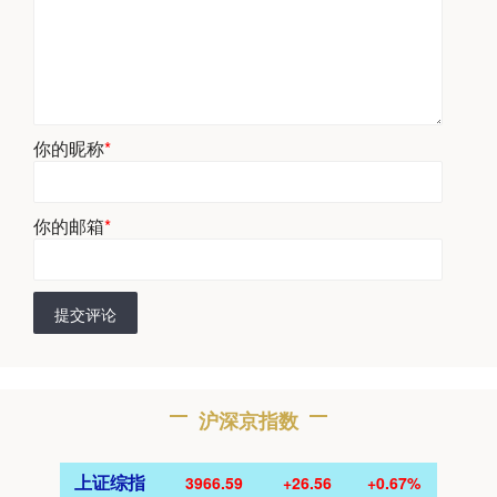
你的昵称
*
你的邮箱
*
提交评论
沪深京指数
上证综指
3966.59
+26.56
+0.67%