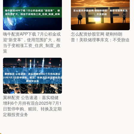
嗨牛配资APP下载 7月公积金或
怎么配资炒股官网 硬刚特朗
迎“新变革”，使用范围扩大，相
普！美联储理事库克：不受胁迫
当于变相涨工资_住房_制度_政
策
翼林配资 公告速递：嘉实稳健
增利6个月持有混合2025年7月1
日暂停申购、赎回、转换及定期
定额投资业务