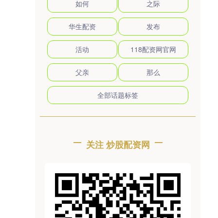
如何
之际
华生配资
发布
活动
118配资网官网
父亲
那么
全部话题标签
关注 炒股配资网