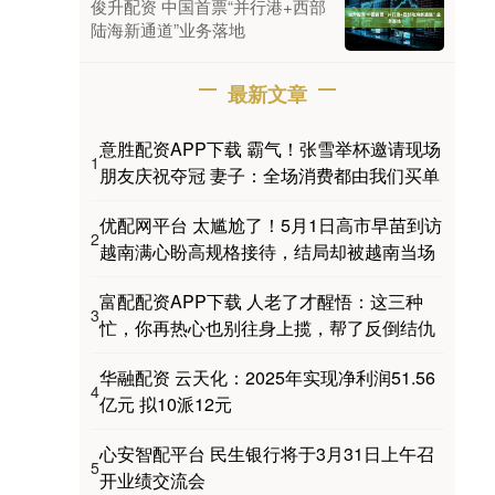
俊升配资 中国首票“并行港+西部
陆海新通道”业务落地
最新文章
意胜配资APP下载 霸气！张雪举杯邀请现场
1
朋友庆祝夺冠 妻子：全场消费都由我们买单
优配网平台 太尴尬了！5月1日高市早苗到访
2
越南满心盼高规格接待，结局却被越南当场
富配配资APP下载 人老了才醒悟：这三种
3
忙，你再热心也别往身上揽，帮了反倒结仇
华融配资 云天化：2025年实现净利润51.56
4
亿元 拟10派12元
心安智配平台 民生银行将于3月31日上午召
5
开业绩交流会